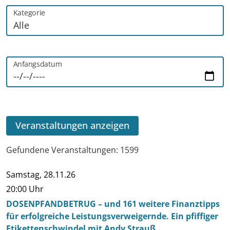
Kategorie
Anfangsdatum
Veranstaltungen anzeigen
Gefundene Veranstaltungen: 1599
Samstag,
28.11.26
Datum
Beginn
Veranstaltung
Ort
Kategorie
20:00 Uhr
DOSENPFANDBETRUG – und 161 weitere Finanztipps
für erfolgreiche Leistungsverweigernde. Ein pfiffiger
Etikettenschwindel mit Andy Strauß