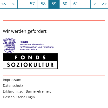
Erste Seite
Vorherige Seite
(Aktuelle Seite)
Nächs
<<
<
…
57
58
59
60
61
…
>
>>
Es sind weitere Seiten vorhanden
Es sind weiter
Wir werden gefördert:
Interessante Seiten
Impressum
Datenschutz
Erklärung zur Barrierefreiheit
Hessen Szene Login