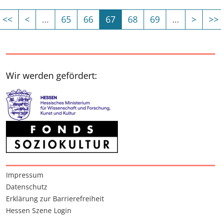
Erste Seite
Vorherige Seite
(Aktuelle Seite)
Nächs
<<
<
…
65
66
67
68
69
…
>
>>
Es sind weitere Seiten vorhanden
Es sind weiter
Wir werden gefördert:
Interessante Seiten
Impressum
Datenschutz
Erklärung zur Barrierefreiheit
Hessen Szene Login