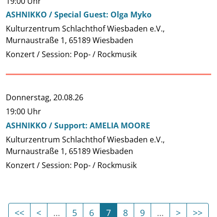
19:00 Uhr
ASHNIKKO / Special Guest: Olga Myko
Kulturzentrum Schlachthof Wiesbaden e.V.,
Murnaustraße 1, 65189 Wiesbaden
Konzert / Session: Pop- / Rockmusik
Donnerstag,
20.08.26
19:00 Uhr
ASHNIKKO / Support: AMELIA MOORE
Kulturzentrum Schlachthof Wiesbaden e.V.,
Murnaustraße 1, 65189 Wiesbaden
Konzert / Session: Pop- / Rockmusik
Erste Seite
Vorherige Seite
(Aktuelle Seite)
Nächste 
Let
<<
<
…
5
6
7
8
9
…
>
>>