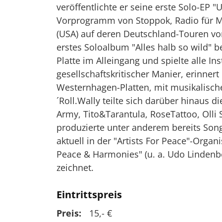
veröffentlichte er seine erste Solo-EP 
Vorprogramm von Stoppok, Radio für Mi
(USA) auf deren Deutschland-Touren vor
erstes Soloalbum "Alles halb so wild" b
Platte im Alleingang und spielte alle In
gesellschaftskritischer Manier, erinne
Westernhagen-Platten, mit musikalisch
´Roll.Wally teilte sich darüber hinaus 
Army, Tito&Tarantula, RoseTattoo, Olli 
produzierte unter anderem bereits Son
aktuell in der "Artists For Peace"-Organ
Peace & Harmonies" (u. a. Udo Lindenber
zeichnet.
Eintrittspreis
Preis:
15,- €