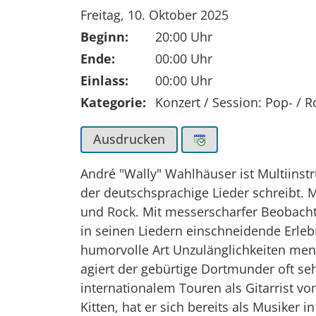
Tag der Veranstaltung:
Freitag, 10. Oktober 2025
Beginn:
20:00 Uhr
Ende:
00:00 Uhr
Einlass:
00:00 Uhr
Kategorie:
Konzert / Session: Pop- / 
Ausdrucken
André "Wally" Wahlhäuser ist Multiins
der deutschsprachige Lieder schreibt. M
und Rock. Mit messerscharfer Beobachtu
in seinen Liedern einschneidende Erle
humorvolle Art Unzulänglichkeiten men
agiert der gebürtige Dortmunder oft s
internationalem Touren als Gitarrist 
Kitten, hat er sich bereits als Musiker