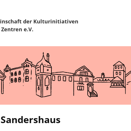
Zur Navigation
Zum Hauptinhalt
inschaft
der Kulturinitiativen
 Zentren e.V.
 Sandershaus