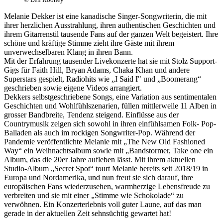
Melanie Dekker ist eine kanadische Singer-Songwriterin, die mit
ihrer herzlichen Ausstrahlung, ihren authentischen Geschichten und
ihrem Gitarrenstil tausende Fans auf der ganzen Welt begeistert. Ihre
schöne und kräftige Stimme zieht ihre Gäste mit ihrem
unverwechselbaren Klang in ihren Bann.
Mit der Erfahrung tausender Livekonzerte hat sie mit Stolz Support-
Gigs für Faith Hill, Bryan Adams, Chaka Khan und andere
Superstars gespielt, Radiohits wie „I Said I" und „Boomerang“
geschrieben sowie eigene Videos arrangiert.
Dekkers selbstgeschriebene Songs, eine Variation aus sentimentalen
Geschichten und Wohlfühlszenarien, füllen mittlerweile 11 Alben in
grosser Bandbreite, Tendenz steigend. Einflüsse aus der
Countrymusik zeigen sich sowohl in ihren einfühlsamen Folk- Pop-
Balladen als auch im rockigen Songwriter-Pop. Während der
Pandemie veröffentlichte Melanie mit „The New Old Fashioned
Way“ ein Weihnachtsalbum sowie mit „Bandstormer, Take one ein
Album, das die 20er Jahre aufleben lässt. Mit ihrem aktuellen
Studio-Album „Secret Spot“ tourt Melanie bereits seit 2018/19 in
Europa und Nordamerika, und nun freut sie sich darauf, ihre
europäischen Fans wiederzusehen, warmherzige Lebensfreude zu
verbreiten und sie mit einer „Stimme wie Schokolade“ zu
verwöhnen. Ein Konzerterlebnis voll guter Laune, auf das man
gerade in der aktuellen Zeit sehnsüchtig gewartet hat!