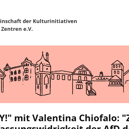
Zur Navigation
Zum Hauptinhalt
inschaft
der Kulturinitiativen
 Zentren e.V.
 mit Valentina Chiofalo: 
assungswidrigkeit der AfD de