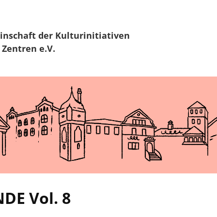
Zur Navigation
Zum Hauptinhalt
inschaft
der Kulturinitiativen
 Zentren e.V.
E Vol. 8