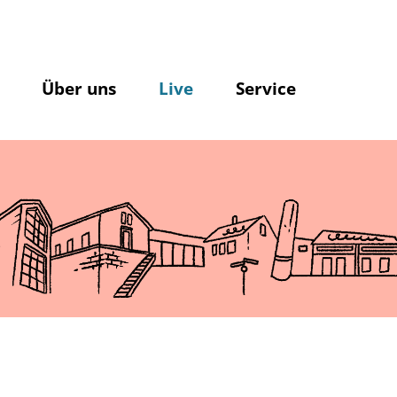
Über uns
Live
Service