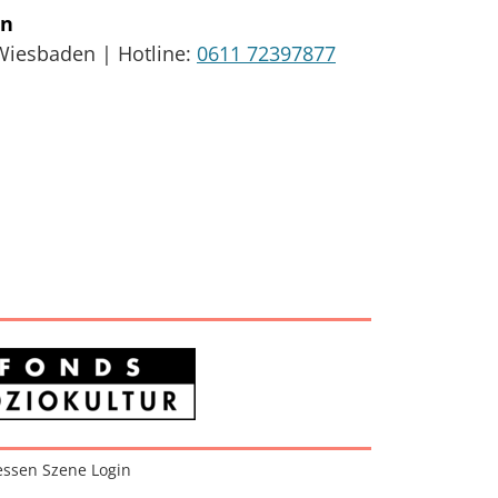
en
Wiesbaden
|
Hotline:
0611 72397877
ssen Szene Login