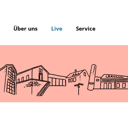
Über uns
Live
Service