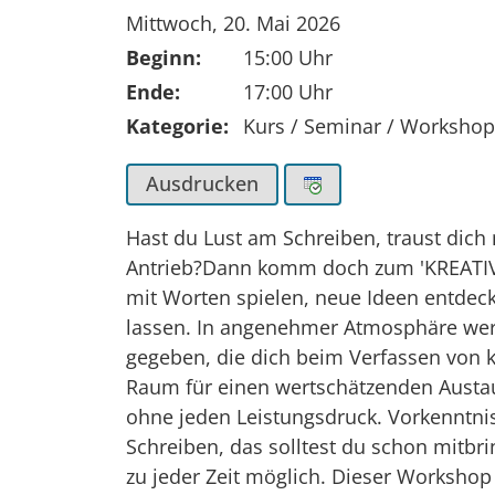
Tag der Veranstaltung:
Mittwoch, 20. Mai 2026
Beginn:
15:00 Uhr
Ende:
17:00 Uhr
Kategorie:
Kurs / Seminar / Worksho
Ausdrucken
Hast du Lust am Schreiben, traust dich n
Antrieb?Dann komm doch zum 'KREATIVE
mit Worten spielen, neue Ideen entdeck
lassen. In angenehmer Atmosphäre we
gegeben, die dich beim Verfassen von k
Raum für einen wertschätzenden Austaus
ohne jeden Leistungsdruck. Vorkenntni
Schreiben, das solltest du schon mitbr
zu jeder Zeit möglich. Dieser Workshop f