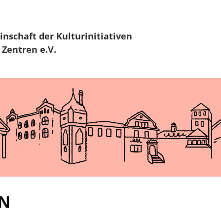
Zur Navigation
Zum Hauptinhalt
inschaft
der Kulturinitiativen
 Zentren e.V.
EN