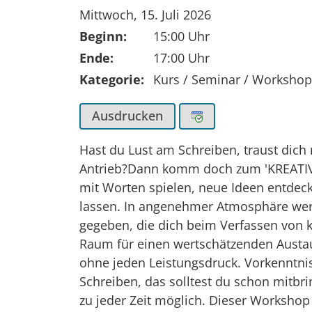
Tag der Veranstaltung:
Mittwoch, 15. Juli 2026
Beginn:
15:00 Uhr
Ende:
17:00 Uhr
Kategorie:
Kurs / Seminar / Worksho
Ausdrucken
Hast du Lust am Schreiben, traust dich n
Antrieb?Dann komm doch zum 'KREATIVE
mit Worten spielen, neue Ideen entdeck
lassen. In angenehmer Atmosphäre we
gegeben, die dich beim Verfassen von k
Raum für einen wertschätzenden Austaus
ohne jeden Leistungsdruck. Vorkenntni
Schreiben, das solltest du schon mitbr
zu jeder Zeit möglich. Dieser Workshop f