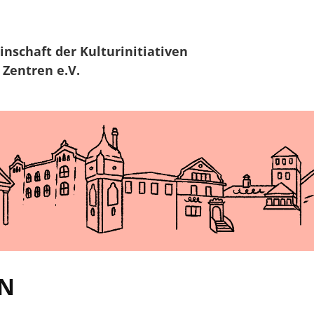
Zur Navigation
Zum Hauptinhalt
inschaft
der Kulturinitiativen
 Zentren e.V.
EN