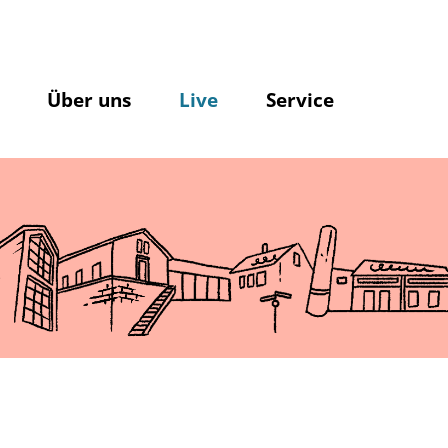
Über uns
Live
Service