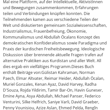
Mal eine Plattform, auf der Intellektuelle, AktivistInnen
und Bewegungen zusammenkommen, Erfahrungen
teilen und Verbindungen knüpfen konnten. Die
Teilnehmenden kamen aus verschiedene Teilen der
Welt und diskutierten gemeinsam Sozialwissenschaften,
Industrialismus, Frauenbefreiung, Ökonomie,
Kommunalismus und Abdullah Öcalans Konzept des
demokratischen Konföderalismus sowie Paradigma und
Praxis der kurdischen Freiheitsbewegung. Ideologische
Diskussion über brennende aktuelle Fragen trafen auf
alternative Praktiken aus Kurdistan und aller Welt. All
dies ergab ein vielfältiges Programm.Dieses Buch
enthält Beiträge von:Gülistan Kahraman, Norman
Paech, Elmar Altvater, Reimar Heider, Abdullah Öcalan,
Muriel Gonzales, Kenan Ayaz, David Harvey, Radha
D'Souza, Rojda Yildirim, Tamir Bar-On, Havin Guneser,
Emine Ayna, Asya Abdullah, Michael Panser, Federico
Venturini, Silke Helfrich, Saniye Varli, David Graeber,
Penny Vounisiou, Azize Aslan, Ehmed Pelda, Rengîn