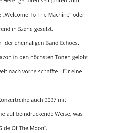
e Here“ gehören seit Jahren zum
wie „Welcome To The Machine“ oder
end in Szene gesetzt.
on“ der ehemaligen Band Echoes,
mazon in den höchsten Tönen gelobt
it nach vorne schaffte - für eine
Konzertreihe auch 2027 mit
sie auf beindruckende Weise, was
 Side Of The Moon“.