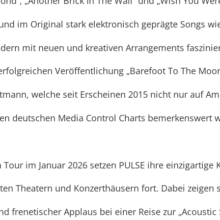
ond“, „Another Brick In The Wall“ und „Wish You Wer
 und im Original stark elektronisch geprägte Songs 
dern mit neuen und kreativen Arrangements faszinier
 erfolgreichen Veröffentlichung „Barefoot To The Mo
rtmann, welche seit Erscheinen 2015 nicht nur auf A
 den deutschen Media Control Charts bemerkenswert we
n Tour im Januar 2026 setzen PULSE ihre einzigartige 
en Theatern und Konzerthäusern fort. Dabei zeigen 
d frenetischer Applaus bei einer Reise zur „Acoustic