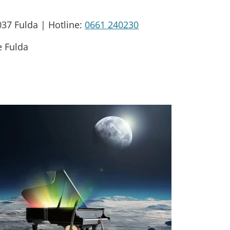
037
Fulda
|
Hotline:
0661 240230
 Fulda