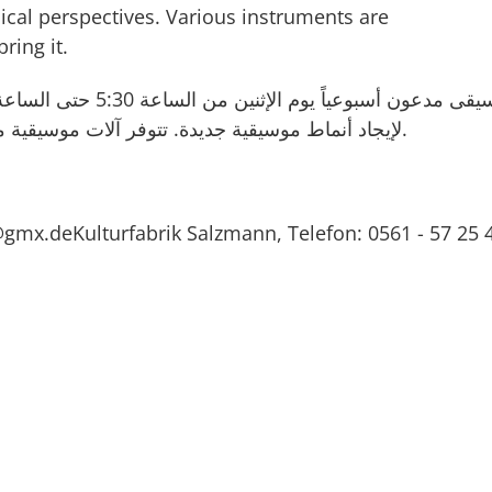
cal perspectives. Various instruments are
ring it.
لإيجاد أنماط موسيقية جديدة. تتوفر آلات موسيقية مختلفة كما يمكنكم احضار آلاتكم الخاصة معكم.
l@gmx.deKulturfabrik Salzmann, Telefon: 0561 - 57 25 