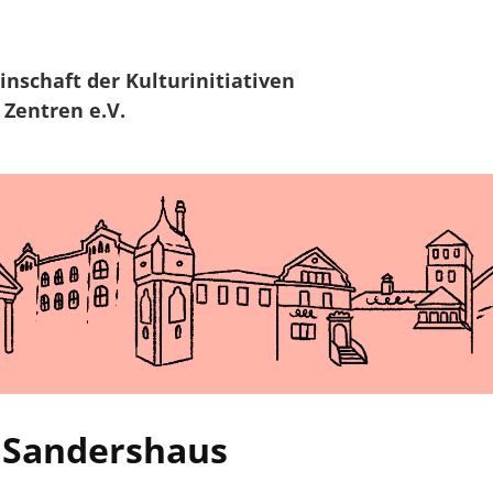
Zur Navigation
Zum Hauptinhalt
inschaft
der Kulturinitiativen
 Zentren e.V.
 Sandershaus