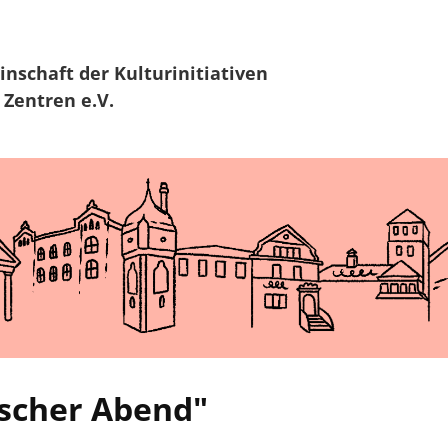
Zur Navigation
Zum Hauptinhalt
inschaft
der Kulturinitiativen
 Zentren e.V.
ischer Abend"