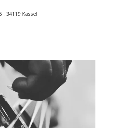
5
,
34119
Kassel