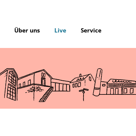
Über uns
Live
Service