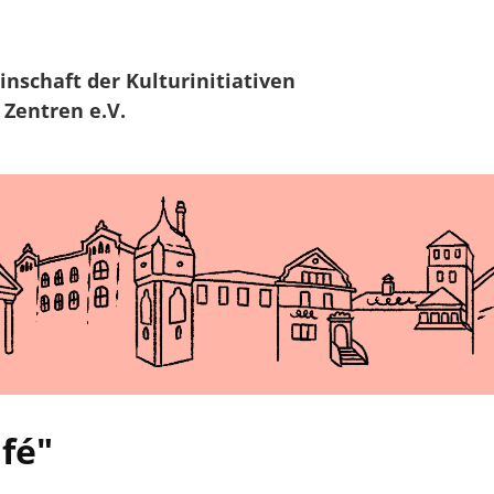
Zur Navigation
Zum Hauptinhalt
inschaft
der Kulturinitiativen
 Zentren e.V.
fé"